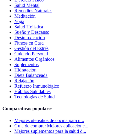
Salud Mental
Remedios Naturales
Meditación
Yoga
Salud Holística
Sueño y Descanso
Desintoxicación
Fitness en Casa
Gestión del Estrés
Cuidado Personal
Alimentos Orgánicos
Suplementos
Hidratación
Dieta Balanceada
Relajación
Refuerzo Inmunológico
Hábitos Saludables
Tecnologías de Salud
Comparativas populares
Mejores utensilios de cocina para u...
Guía de compra: Mejores aplicacione...
Mejores suplementos para la salud d...