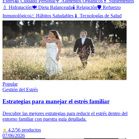
Estrés
🛀
Cuidado Personal
🥦
Alimentos Orgánicos
💊
Suplementos
💧
Hidratación
🍽️
Dieta Balanceada
🕯️
Relajación
🛡️
Refuerzo
Inmunológico
📈
Hábitos Saludables
📱
Tecnologías de Salud
Popular
Gestión del Estrés
Estrategias para manejar el estrés familiar
Descubre las mejores estrategias para reducir el estrés dentro del
entorno familiar con nuestra guía detallada.
★
4.2
/5
6
productos
07/06/2026