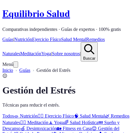
Equilibrio Salud
Comparativas independientes · Guías de expertos · 100% gratis
Guías
|
Nutrición
Ejercicio Físico
Salud Mental
Remedios
Naturales
Meditación
Yoga
|
Sobre nosotros
|
Buscar
Menú
Inicio
Guías
Gestión del Estrés
😌
Gestión del Estrés
Técnicas para reducir el estrés.
Todos
🥗
Nutrición
🏋️‍♂️
Ejercicio Físico
🧠
Salud Mental
🌿
Remedios
Naturales
🧘‍♀️
Meditación
🧘
Yoga
🌈
Salud Holística
💤
Sueño y
Descanso
🍏
Desintoxicación
🏡
Fitness en Casa
😌
Gestión del