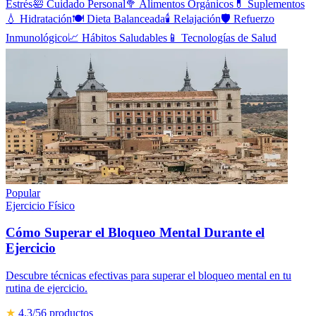
Estrés
🛀
Cuidado Personal
🥦
Alimentos Orgánicos
💊
Suplementos
💧
Hidratación
🍽️
Dieta Balanceada
🕯️
Relajación
🛡️
Refuerzo
Inmunológico
📈
Hábitos Saludables
📱
Tecnologías de Salud
Popular
Ejercicio Físico
Cómo Superar el Bloqueo Mental Durante el
Ejercicio
Descubre técnicas efectivas para superar el bloqueo mental en tu
rutina de ejercicio.
★
4.3
/5
6
productos