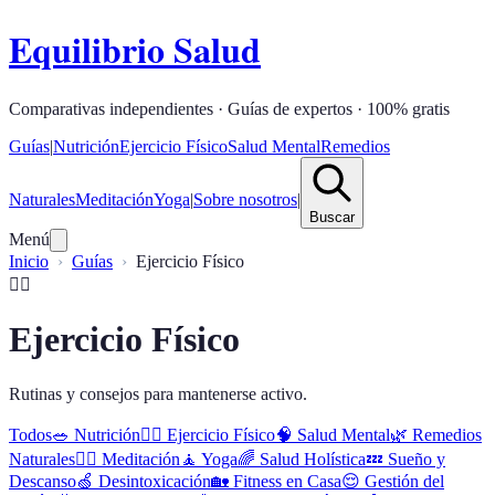
Equilibrio Salud
Comparativas independientes · Guías de expertos · 100% gratis
Guías
|
Nutrición
Ejercicio Físico
Salud Mental
Remedios
Naturales
Meditación
Yoga
|
Sobre nosotros
|
Buscar
Menú
Inicio
Guías
Ejercicio Físico
🏋️‍♂️
Ejercicio Físico
Rutinas y consejos para mantenerse activo.
Todos
🥗
Nutrición
🏋️‍♂️
Ejercicio Físico
🧠
Salud Mental
🌿
Remedios
Naturales
🧘‍♀️
Meditación
🧘
Yoga
🌈
Salud Holística
💤
Sueño y
Descanso
🍏
Desintoxicación
🏡
Fitness en Casa
😌
Gestión del