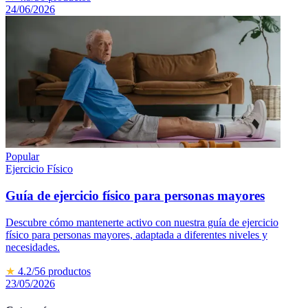
24/06/2026
Popular
Ejercicio Físico
Guía de ejercicio físico para personas mayores
Descubre cómo mantenerte activo con nuestra guía de ejercicio
físico para personas mayores, adaptada a diferentes niveles y
necesidades.
★
4.2
/5
6
productos
23/05/2026