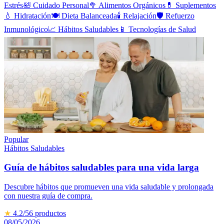
Estrés
🛀
Cuidado Personal
🥦
Alimentos Orgánicos
💊
Suplementos
💧
Hidratación
🍽️
Dieta Balanceada
🕯️
Relajación
🛡️
Refuerzo
Inmunológico
📈
Hábitos Saludables
📱
Tecnologías de Salud
Popular
Hábitos Saludables
Guía de hábitos saludables para una vida larga
Descubre hábitos que promueven una vida saludable y prolongada
con nuestra guía de compra.
★
4.2
/5
6
productos
08/05/2026