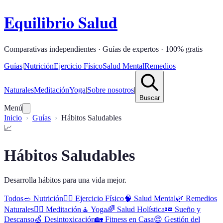
Equilibrio Salud
Comparativas independientes · Guías de expertos · 100% gratis
Guías
|
Nutrición
Ejercicio Físico
Salud Mental
Remedios
Naturales
Meditación
Yoga
|
Sobre nosotros
|
Buscar
Menú
Inicio
Guías
Hábitos Saludables
📈
Hábitos Saludables
Desarrolla hábitos para una vida mejor.
Todos
🥗
Nutrición
🏋️‍♂️
Ejercicio Físico
🧠
Salud Mental
🌿
Remedios
Naturales
🧘‍♀️
Meditación
🧘
Yoga
🌈
Salud Holística
💤
Sueño y
Descanso
🍏
Desintoxicación
🏡
Fitness en Casa
😌
Gestión del