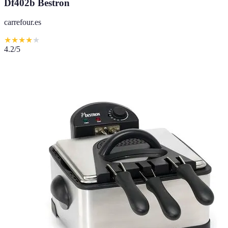
Df402b Bestron
carrefour.es
★
★
★
★
★
4.2
/5