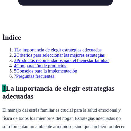
Índice
1
La importancia de elegir estrategias adecuadas
2
Criterios para seleccionar las mejores estrategias
3
Productos recomendados para el bienestar familiar
4
Comparación de productos
5
Consejos para la implementación
?
Preguntas frecuentes
1
La importancia de elegir estrategias
adecuadas
El manejo del estrés familiar es crucial para la salud emocional y
física de todos los miembros del hogar. Estrategias adecuadas no
solo fomentan un ambiente armonioso, sino que también fortalecen