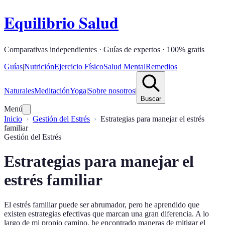
Equilibrio Salud
Comparativas independientes · Guías de expertos · 100% gratis
Guías
|
Nutrición
Ejercicio Físico
Salud Mental
Remedios
Naturales
Meditación
Yoga
|
Sobre nosotros
|
Buscar
Menú
Inicio
Gestión del Estrés
Estrategias para manejar el estrés
familiar
Gestión del Estrés
Estrategias para manejar el
estrés familiar
El estrés familiar puede ser abrumador, pero he aprendido que
existen estrategias efectivas que marcan una gran diferencia. A lo
largo de mi propio camino, he encontrado maneras de mitigar el