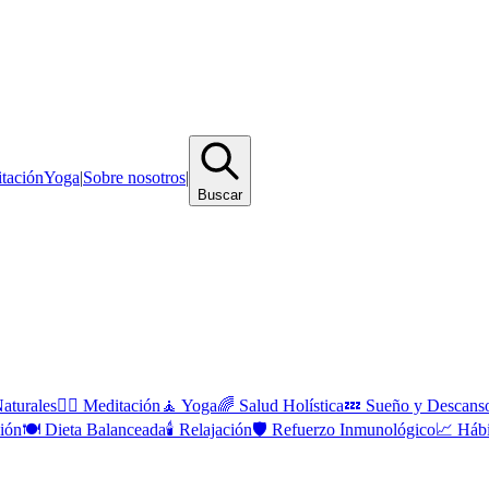
tación
Yoga
|
Sobre nosotros
|
Buscar
aturales
🧘‍♀️
Meditación
🧘
Yoga
🌈
Salud Holística
💤
Sueño y Descans
ión
🍽️
Dieta Balanceada
🕯️
Relajación
🛡️
Refuerzo Inmunológico
📈
Hábi