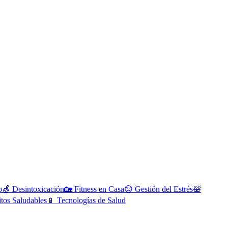
o
🍏
Desintoxicación
🏡
Fitness en Casa
😌
Gestión del Estrés
🛀
tos Saludables
📱
Tecnologías de Salud