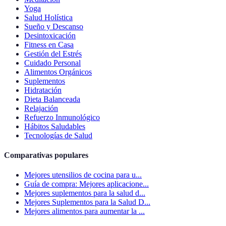
Yoga
Salud Holística
Sueño y Descanso
Desintoxicación
Fitness en Casa
Gestión del Estrés
Cuidado Personal
Alimentos Orgánicos
Suplementos
Hidratación
Dieta Balanceada
Relajación
Refuerzo Inmunológico
Hábitos Saludables
Tecnologías de Salud
Comparativas populares
Mejores utensilios de cocina para u...
Guía de compra: Mejores aplicacione...
Mejores suplementos para la salud d...
Mejores Suplementos para la Salud D...
Mejores alimentos para aumentar la ...