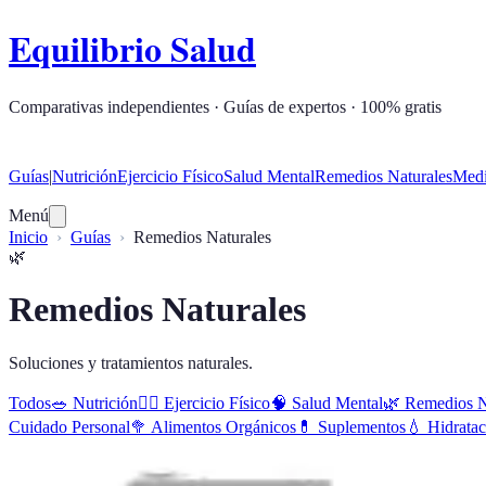
Equilibrio Salud
Comparativas independientes · Guías de expertos · 100% gratis
Guías
|
Nutrición
Ejercicio Físico
Salud Mental
Remedios Naturales
Medi
Menú
Inicio
Guías
Remedios Naturales
🌿
Remedios Naturales
Soluciones y tratamientos naturales.
Todos
🥗
Nutrición
🏋️‍♂️
Ejercicio Físico
🧠
Salud Mental
🌿
Remedios N
Cuidado Personal
🥦
Alimentos Orgánicos
💊
Suplementos
💧
Hidratac