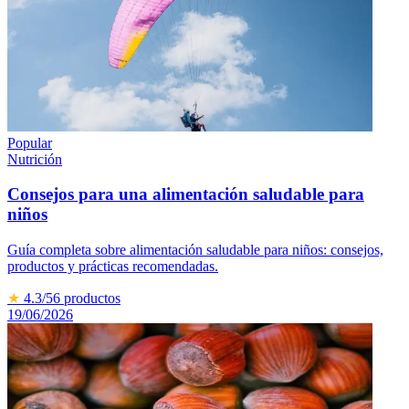
Popular
Nutrición
Consejos para una alimentación saludable para
niños
Guía completa sobre alimentación saludable para niños: consejos,
productos y prácticas recomendadas.
★
4.3
/5
6
productos
19/06/2026