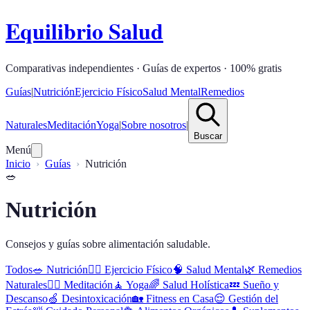
Equilibrio Salud
Comparativas independientes · Guías de expertos · 100% gratis
Guías
|
Nutrición
Ejercicio Físico
Salud Mental
Remedios
Naturales
Meditación
Yoga
|
Sobre nosotros
|
Buscar
Menú
Inicio
Guías
Nutrición
🥗
Nutrición
Consejos y guías sobre alimentación saludable.
Todos
🥗
Nutrición
🏋️‍♂️
Ejercicio Físico
🧠
Salud Mental
🌿
Remedios
Naturales
🧘‍♀️
Meditación
🧘
Yoga
🌈
Salud Holística
💤
Sueño y
Descanso
🍏
Desintoxicación
🏡
Fitness en Casa
😌
Gestión del