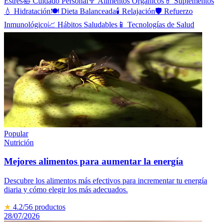
Estrés
🛀
Cuidado Personal
🥦
Alimentos Orgánicos
💊
Suplementos
💧
Hidratación
🍽️
Dieta Balanceada
🕯️
Relajación
🛡️
Refuerzo
Inmunológico
📈
Hábitos Saludables
📱
Tecnologías de Salud
Popular
Nutrición
Mejores alimentos para aumentar la energía
Descubre los alimentos más efectivos para incrementar tu energía
diaria y cómo elegir los más adecuados.
★
4.2
/5
6
productos
28/07/2026