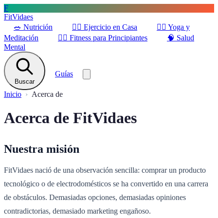
F
FitVidaes
🥗
Nutrición
🏋️‍♀️
Ejercicio en Casa
🧘‍♀️
Yoga y
Meditación
🚶‍♂️
Fitness para Principiantes
🧠
Salud
Mental
Guías
Buscar
Inicio
Acerca de
Acerca de FitVidaes
Nuestra misión
FitVidaes nació de una observación sencilla: comprar un producto
tecnológico o de electrodomésticos se ha convertido en una carrera
de obstáculos. Demasiadas opciones, demasiadas opiniones
contradictorias, demasiado marketing engañoso.