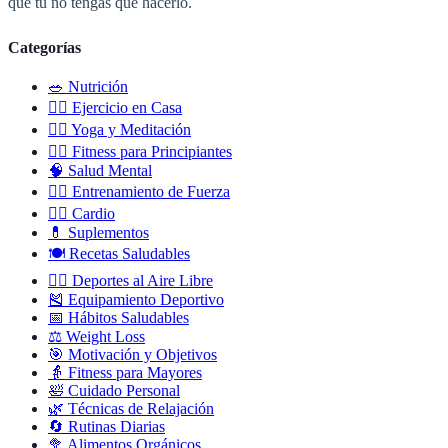
que tú no tengas que hacerlo.
Categorías
🥗
Nutrición
🏋️‍♀️
Ejercicio en Casa
🧘‍♀️
Yoga y Meditación
🚶‍♂️
Fitness para Principiantes
🧠
Salud Mental
🏋️‍♂️
Entrenamiento de Fuerza
🏃‍♀️
Cardio
💊
Suplementos
🍽️
Recetas Saludables
🚴‍♀️
Deportes al Aire Libre
🎽
Equipamiento Deportivo
📅
Hábitos Saludables
⚖️
Weight Loss
🎯
Motivación y Objetivos
👵
Fitness para Mayores
🛀
Cuidado Personal
🌿
Técnicas de Relajación
🔄
Rutinas Diarias
🥦
Alimentos Orgánicos