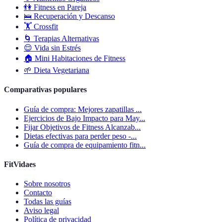
👫
Fitness en Pareja
🛌
Recuperación y Descanso
🏋️
Crossfit
🌀
Terapias Alternativas
😌
Vida sin Estrés
🏠
Mini Habitaciones de Fitness
🌱
Dieta Vegetariana
Comparativas populares
Guía de compra: Mejores zapatillas ...
Ejercicios de Bajo Impacto para May...
Fijar Objetivos de Fitness Alcanzab...
Dietas efectivas para perder peso -...
Guía de compra de equipamiento fitn...
FitVidaes
Sobre nosotros
Contacto
Todas las guías
Aviso legal
Política de privacidad