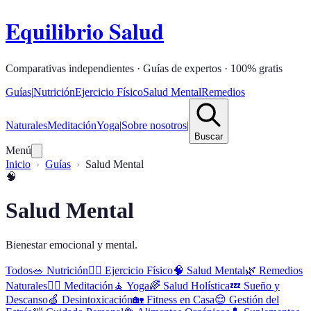
Equilibrio Salud
Comparativas independientes · Guías de expertos · 100% gratis
Guías
|
Nutrición
Ejercicio Físico
Salud Mental
Remedios
Naturales
Meditación
Yoga
|
Sobre nosotros
|
Buscar
Menú
Inicio
Guías
Salud Mental
🧠
Salud Mental
Bienestar emocional y mental.
Todos
🥗
Nutrición
🏋️‍♂️
Ejercicio Físico
🧠
Salud Mental
🌿
Remedios
Naturales
🧘‍♀️
Meditación
🧘
Yoga
🌈
Salud Holística
💤
Sueño y
Descanso
🍏
Desintoxicación
🏡
Fitness en Casa
😌
Gestión del