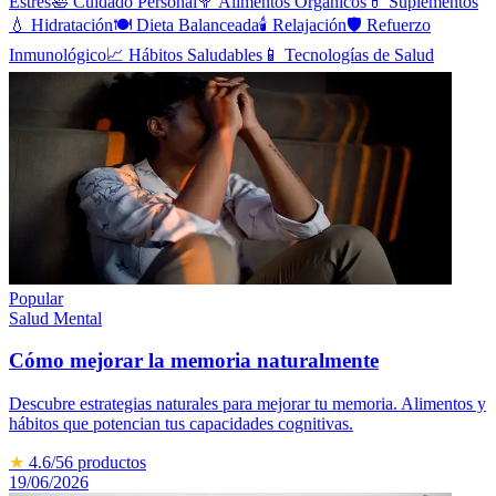
Estrés
🛀
Cuidado Personal
🥦
Alimentos Orgánicos
💊
Suplementos
💧
Hidratación
🍽️
Dieta Balanceada
🕯️
Relajación
🛡️
Refuerzo
Inmunológico
📈
Hábitos Saludables
📱
Tecnologías de Salud
Popular
Salud Mental
Cómo mejorar la memoria naturalmente
Descubre estrategias naturales para mejorar tu memoria. Alimentos y
hábitos que potencian tus capacidades cognitivas.
★
4.6
/5
6
productos
19/06/2026