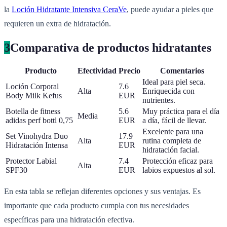
la
Loción Hidratante Intensiva CeraVe
, puede ayudar a pieles que
requieren un extra de hidratación.
3
Comparativa de productos hidratantes
Producto
Efectividad
Precio
Comentarios
Ideal para piel seca.
Loción Corporal
7.6
Alta
Enriquecida con
Body Milk Kefus
EUR
nutrientes.
Botella de fitness
5.6
Muy práctica para el día
Media
adidas perf bottl 0,75
EUR
a día, fácil de llevar.
Excelente para una
Set Vinohydra Duo
17.9
Alta
rutina completa de
Hidratación Intensa
EUR
hidratación facial.
Protector Labial
7.4
Protección eficaz para
Alta
SPF30
EUR
labios expuestos al sol.
En esta tabla se reflejan diferentes opciones y sus ventajas. Es
importante que cada producto cumpla con tus necesidades
específicas para una hidratación efectiva.