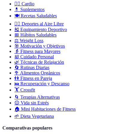
🏃‍♀️
Cardio
💊
Suplementos
🍽️
Recetas Saludables
🚴‍♀️
Deportes al Aire Libre
🎽
Equipamiento Deportivo
📅
Hábitos Saludables
⚖️
Weight Loss
🎯
Motivación y Objetivos
👵
Fitness para Mayores
🛀
Cuidado Personal
🌿
Técnicas de Relajación
🔄
Rutinas Diarias
🥦
Alimentos Orgánicos
👫
Fitness en Pareja
🛌
Recuperación y Descanso
🏋️
Crossfit
🌀
Terapias Alternativas
😌
Vida sin Estrés
🏠
Mini Habitaciones de Fitness
🌱
Dieta Vegetariana
Comparativas populares