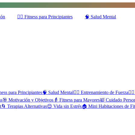
ión
🚶‍♂️
Fitness para Principiantes
🧠
Salud Mental
ness para Principiantes
🧠
Salud Mental
🏋️‍♂️
Entrenamiento de Fuerza
🏃‍♀️
ss
🎯
Motivación y Objetivos
👵
Fitness para Mayores
🛀
Cuidado Perso
t
🌀
Terapias Alternativas
😌
Vida sin Estrés
🏠
Mini Habitaciones de Fi