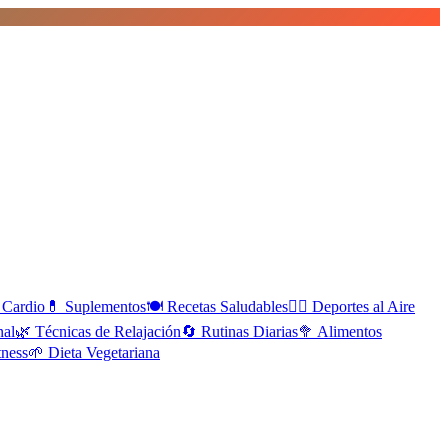
Cardio
💊
Suplementos
🍽️
Recetas Saludables
🚴‍♀️
Deportes al Aire
nal
🌿
Técnicas de Relajación
🔄
Rutinas Diarias
🥦
Alimentos
tness
🌱
Dieta Vegetariana