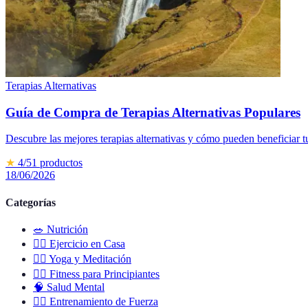
Terapias Alternativas
Guía de Compra de Terapias Alternativas Populares
Descubre las mejores terapias alternativas y cómo pueden beneficiar tu
★
4
/5
1
productos
18/06/2026
Categorías
🥗
Nutrición
🏋️‍♀️
Ejercicio en Casa
🧘‍♀️
Yoga y Meditación
🚶‍♂️
Fitness para Principiantes
🧠
Salud Mental
🏋️‍♂️
Entrenamiento de Fuerza