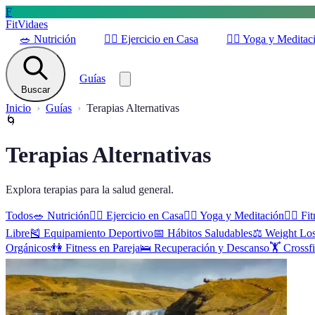
F
FitVidaes
🥗
Nutrición
🏋️‍♀️
Ejercicio en Casa
🧘‍♀️
Yoga y Meditac
Guías
Buscar
Inicio
Guías
Terapias Alternativas
🌀
Terapias Alternativas
Explora terapias para la salud general.
Todos
🥗
Nutrición
🏋️‍♀️
Ejercicio en Casa
🧘‍♀️
Yoga y Meditación
🚶‍♂️
Fit
Libre
🎽
Equipamiento Deportivo
📅
Hábitos Saludables
⚖️
Weight Lo
Orgánicos
👫
Fitness en Pareja
🛌
Recuperación y Descanso
🏋️
Crossfi