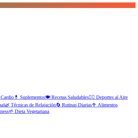
Cardio
💊
Suplementos
🍽️
Recetas Saludables
🚴‍♀️
Deportes al Aire
nal
🌿
Técnicas de Relajación
🔄
Rutinas Diarias
🥦
Alimentos
tness
🌱
Dieta Vegetariana