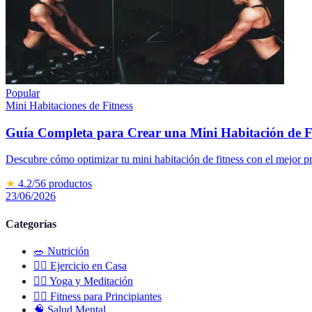
Popular
Mini Habitaciones de Fitness
Guía Completa para Crear una Mini Habitación de F
Descubre cómo optimizar tu mini habitación de fitness con el mejor pr
★
4.2
/5
6
productos
23/06/2026
Categorías
🥗
Nutrición
🏋️‍♀️
Ejercicio en Casa
🧘‍♀️
Yoga y Meditación
🚶‍♂️
Fitness para Principiantes
🧠
Salud Mental