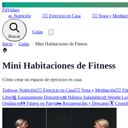
F
FitVidaes
🥗
Nutrición
🏋️‍♀️
Ejercicio en Casa
🧘‍♀️
Yoga y Meditac
Guías
Buscar
Inicio
Guías
Mini Habitaciones de Fitness
🏠
Mini Habitaciones de Fitness
Cómo crear un espacio de ejercicios en casa.
Todos
🥗
Nutrición
🏋️‍♀️
Ejercicio en Casa
🧘‍♀️
Yoga y Meditación
🚶‍♂️
Fit
Libre
🎽
Equipamiento Deportivo
📅
Hábitos Saludables
⚖️
Weight Lo
Orgánicos
👫
Fitness en Pareja
🛌
Recuperación y Descanso
🏋️
Crossfi