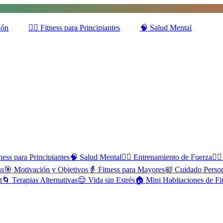
ión
🚶‍♂️
Fitness para Principiantes
🧠
Salud Mental
ness para Principiantes
🧠
Salud Mental
🏋️‍♂️
Entrenamiento de Fuerza
🏃‍♀️
ss
🎯
Motivación y Objetivos
👵
Fitness para Mayores
🛀
Cuidado Perso
t
🌀
Terapias Alternativas
😌
Vida sin Estrés
🏠
Mini Habitaciones de Fi