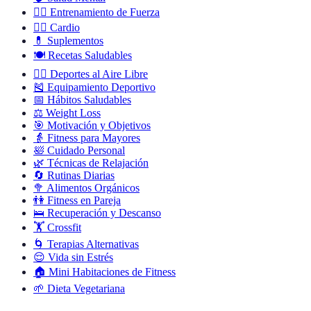
🏋️‍♂️
Entrenamiento de Fuerza
🏃‍♀️
Cardio
💊
Suplementos
🍽️
Recetas Saludables
🚴‍♀️
Deportes al Aire Libre
🎽
Equipamiento Deportivo
📅
Hábitos Saludables
⚖️
Weight Loss
🎯
Motivación y Objetivos
👵
Fitness para Mayores
🛀
Cuidado Personal
🌿
Técnicas de Relajación
🔄
Rutinas Diarias
🥦
Alimentos Orgánicos
👫
Fitness en Pareja
🛌
Recuperación y Descanso
🏋️
Crossfit
🌀
Terapias Alternativas
😌
Vida sin Estrés
🏠
Mini Habitaciones de Fitness
🌱
Dieta Vegetariana