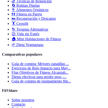
🌿
Técnicas de Relajación
🔄
Rutinas Diarias
🥦
Alimentos Orgánicos
👫
Fitness en Pareja
🛌
Recuperación y Descanso
🏋️
Crossfit
🌀
Terapias Alternativas
😌
Vida sin Estrés
🏠
Mini Habitaciones de Fitness
🌱
Dieta Vegetariana
Comparativas populares
Guía de compra: Mejores zapatillas ...
Ejercicios de Bajo Impacto para May...
Fijar Objetivos de Fitness Alcanzab...
Dietas efectivas para perder peso -...
Guía de compra de equipamiento fitn...
FitVidaes
Sobre nosotros
Contacto