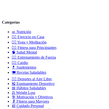
Categorías
🥗
Nutrición
🏋️‍♀️
Ejercicio en Casa
🧘‍♀️
Yoga y Meditación
🚶‍♂️
Fitness para Principiantes
🧠
Salud Mental
🏋️‍♂️
Entrenamiento de Fuerza
🏃‍♀️
Cardio
💊
Suplementos
🍽️
Recetas Saludables
🚴‍♀️
Deportes al Aire Libre
🎽
Equipamiento Deportivo
📅
Hábitos Saludables
⚖️
Weight Loss
🎯
Motivación y Objetivos
👵
Fitness para Mayores
🛀
Cuidado Personal