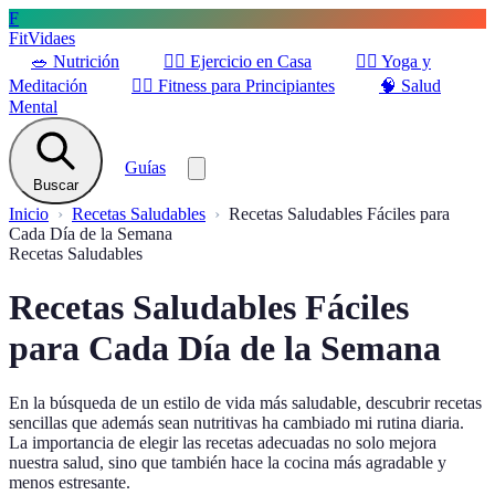
F
FitVidaes
🥗
Nutrición
🏋️‍♀️
Ejercicio en Casa
🧘‍♀️
Yoga y
Meditación
🚶‍♂️
Fitness para Principiantes
🧠
Salud
Mental
Guías
Buscar
Inicio
Recetas Saludables
Recetas Saludables Fáciles para
Cada Día de la Semana
Recetas Saludables
Recetas Saludables Fáciles
para Cada Día de la Semana
En la búsqueda de un estilo de vida más saludable, descubrir recetas
sencillas que además sean nutritivas ha cambiado mi rutina diaria.
La importancia de elegir las recetas adecuadas no solo mejora
nuestra salud, sino que también hace la cocina más agradable y
menos estresante.