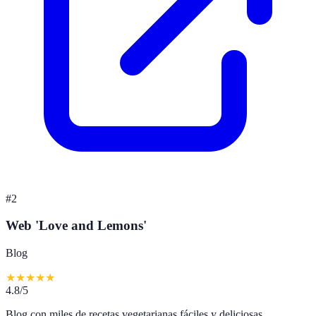
#
2
Web 'Love and Lemons'
Blog
★
★
★
★
★
4.8
/5
Blog con miles de recetas vegetarianas fáciles y deliciosas.