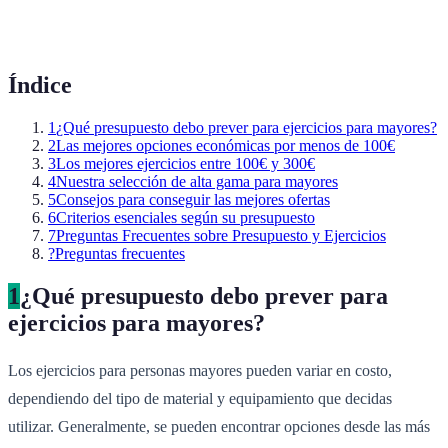
Índice
1
¿Qué presupuesto debo prever para ejercicios para mayores?
2
Las mejores opciones económicas por menos de 100€
3
Los mejores ejercicios entre 100€ y 300€
4
Nuestra selección de alta gama para mayores
5
Consejos para conseguir las mejores ofertas
6
Criterios esenciales según su presupuesto
7
Preguntas Frecuentes sobre Presupuesto y Ejercicios
?
Preguntas frecuentes
1
¿Qué presupuesto debo prever para
ejercicios para mayores?
Los ejercicios para personas mayores pueden variar en costo,
dependiendo del tipo de material y equipamiento que decidas
utilizar. Generalmente, se pueden encontrar opciones desde las más