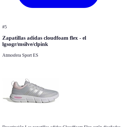
#
5
Zapatillas adidas cloudfoam flex - el
lgsogr/msilve/clpink
Atmosfera Sport ES