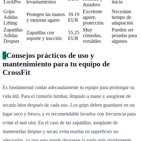
LockPro
levantamientos
inicio
duradero
Grips
Excelente
Necesitan
Protegen las manos
39.19
Adidas
agarre,
tiempo de
y mejoran agarre
EUR
Lifting
protección
adaptación
Zapatillas
Muy
Pueden ser
Zapatillas con
55.25
Adidas
cómodas,
pesadas para
soporte y tracción
EUR
Dropset
versátiles
algunos
5
Consejos prácticos de uso y
mantenimiento para tu equipo de
CrossFit
Es fundamental cuidar adecuadamente tu equipo para prolongar su
vida útil. Para el cinturón lumbar, límpialo a mano y asegúrate de
secarlo bien después de cada uso. Los grips deben guardarse en un
lugar seco y fresco, y es recomendable lavarlos con frecuencia para
evitar el mal olor. En el caso de las zapatillas, asegúrate de
mantenerlas limpias y secas; evita usarlas en superficies no
adecuadas, ya que esto puede desgastar la suela más rápidamente.