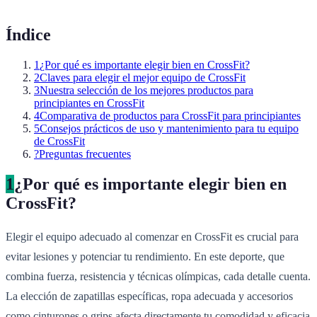
Índice
1
¿Por qué es importante elegir bien en CrossFit?
2
Claves para elegir el mejor equipo de CrossFit
3
Nuestra selección de los mejores productos para
principiantes en CrossFit
4
Comparativa de productos para CrossFit para principiantes
5
Consejos prácticos de uso y mantenimiento para tu equipo
de CrossFit
?
Preguntas frecuentes
1
¿Por qué es importante elegir bien en
CrossFit?
Elegir el equipo adecuado al comenzar en CrossFit es crucial para
evitar lesiones y potenciar tu rendimiento. En este deporte, que
combina fuerza, resistencia y técnicas olímpicas, cada detalle cuenta.
La elección de zapatillas específicas, ropa adecuada y accesorios
como cinturones o grips afecta directamente tu comodidad y eficacia