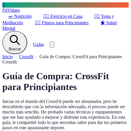
F
FitVidaes
🥗
Nutrición
🏋️‍♀️
Ejercicio en Casa
🧘‍♀️
Yoga y
Meditación
🚶‍♂️
Fitness para Principiantes
🧠
Salud
Mental
Guías
Buscar
Inicio
Crossfit
Guía de Compra: CrossFit para Principiantes
Crossfit
Guía de Compra: CrossFit
para Principiantes
Iniciar en el mundo del CrossFit puede ser abrumador, pero he
descubierto que con la información adecuada, el proceso puede ser
mucho más sencillo. He probado varias técnicas y equipamientos
que me han ayudado a mejorar y disfrutar esta experiencia. En esta
guía, te compartiré todo lo que necesitas saber para dar tus primeros
pasos en este apasionante deporte.