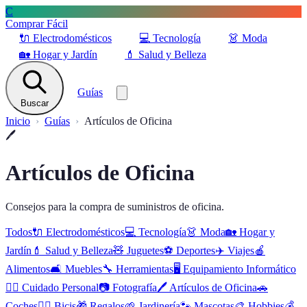
C
Comprar Fácil
🔌
Electrodomésticos
💻
Tecnología
👗
Moda
🏡
Hogar y Jardín
💄
Salud y Belleza
Guías
Buscar
Inicio
Guías
Artículos de Oficina
🖊️
Artículos de Oficina
Consejos para la compra de suministros de oficina.
Todos
🔌
Electrodomésticos
💻
Tecnología
👗
Moda
🏡
Hogar y
Jardín
💄
Salud y Belleza
🧸
Juguetes
⚽
Deportes
✈️
Viajes
🍎
Alimentos
🛋️
Muebles
🔧
Herramientas
🖥️
Equipamiento Informático
🧖‍♂️
Cuidado Personal
📷
Fotografía
🖊️
Artículos de Oficina
🚗
Coches
🚴‍♂️
Bicis
🎁
Regalos
🌱
Jardinería
🐾
Mascotas
🎨
Hobbies
💰