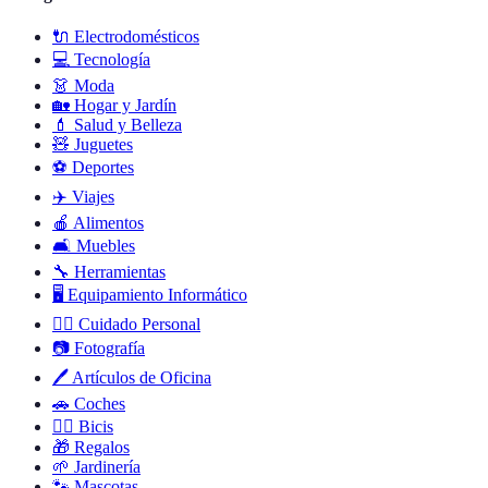
🔌
Electrodomésticos
💻
Tecnología
👗
Moda
🏡
Hogar y Jardín
💄
Salud y Belleza
🧸
Juguetes
⚽
Deportes
✈️
Viajes
🍎
Alimentos
🛋️
Muebles
🔧
Herramientas
🖥️
Equipamiento Informático
🧖‍♂️
Cuidado Personal
📷
Fotografía
🖊️
Artículos de Oficina
🚗
Coches
🚴‍♂️
Bicis
🎁
Regalos
🌱
Jardinería
🐾
Mascotas