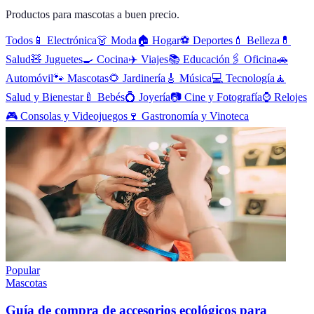
Productos para mascotas a buen precio.
Todos
📱
Electrónica
👗
Moda
🏠
Hogar
⚽
Deportes
💄
Belleza
💊
Salud
🧸
Juguetes
🍳
Cocina
✈️
Viajes
📚
Educación
🖇️
Oficina
🚗
Automóvil
🐾
Mascotas
🌻
Jardinería
🎸
Música
💻
Tecnología
🧘
Salud y Bienestar
🍼
Bebés
💍
Joyería
📷
Cine y Fotografía
⌚
Relojes
🎮
Consolas y Videojuegos
🍷
Gastronomía y Vinoteca
Popular
Mascotas
Guía de compra de accesorios ecológicos para