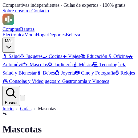
Comparativas independientes · Guías de expertos · 100% gratis
Sobre nosotros
Contacto
Compras
Baratas
Electrónica
Moda
Hogar
Deportes
Belleza
Más
💊
Salud
🧸
Juguetes
🍳
Cocina
✈️
Viajes
📚
Educación
🖇️
Oficina
🚗
Automóvil
🐾
Mascotas
🌻
Jardinería
🎸
Música
💻
Tecnología
🧘
Salud y Bienestar
🍼
Bebés
💍
Joyería
📷
Cine y Fotografía
⌚
Relojes
🎮
Consolas y Videojuegos
🍷
Gastronomía y Vinoteca
Buscar
Inicio
Guías
Mascotas
🐾
Mascotas