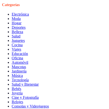
Categorías
Electrónica
Moda
Hogar
Deportes
Belleza
Salud
Juguetes
Cocina
Viajes
Educación
Oficina
Automóvil
Mascotas
Jardinería
Música
Tecnología
Salud y Bienestar
Bebés
Joyería
Cine y Fotografía
Relojes
Consolas y Videojuegos