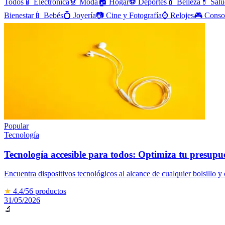
Todos
📱
Electrónica
👗
Moda
🏠
Hogar
⚽
Deportes
💄
Belleza
💊
Salu
Bienestar
🍼
Bebés
💍
Joyería
📷
Cine y Fotografía
⌚
Relojes
🎮
Conso
Popular
Tecnología
Tecnología accesible para todos: Optimiza tu presupu
Encuentra dispositivos tecnológicos al alcance de cualquier bolsillo y
★
4.4
/5
6
productos
31/05/2026
🔬