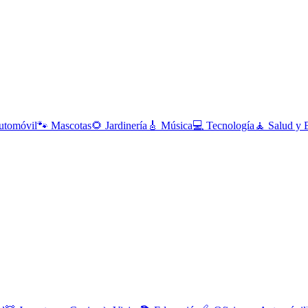
utomóvil
🐾
Mascotas
🌻
Jardinería
🎸
Música
💻
Tecnología
🧘
Salud y 