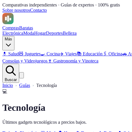
Comparativas independientes · Guías de expertos · 100% gratis
Sobre nosotros
Contacto
Compras
Baratas
Electrónica
Moda
Hogar
Deportes
Belleza
Más
💊
Salud
🧸
Juguetes
🍳
Cocina
✈️
Viajes
📚
Educación
🖇️
Oficina
🚗
A
Consolas y Videojuegos
🍷
Gastronomía y Vinoteca
Buscar
Inicio
Guías
Tecnología
💻
Tecnología
Últimos gadgets tecnológicos a precios bajos.