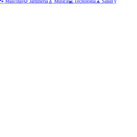
🐾
Mascotas
🌻
Jardinería
🎸
Música
💻
Tecnología
🧘
Salud y