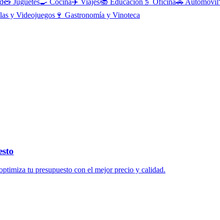
d
🧸
Juguetes
🍳
Cocina
✈️
Viajes
📚
Educación
🖇️
Oficina
🚗
Automóvil
las y Videojuegos
🍷
Gastronomía y Vinoteca
esto
 optimiza tu presupuesto con el mejor precio y calidad.