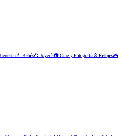
Bienestar
🍼
Bebés
💍
Joyería
📷
Cine y Fotografía
⌚
Relojes
🎮